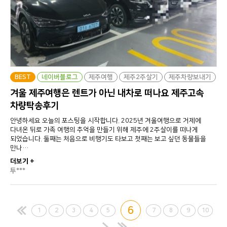
BEST
네이버블로그
제주여행
제주2주살기
제주차량보내기
겨울 제주여행은 렌트가 아닌 내차로 떠나요 제주고속
차량탁송후기
안녕하세요 오늘의 포스팅을 시작합니다. 2025년 겨울여행으로 거제에
다녀온 뒤로 가족 여행의 추억을 만들기 위해 제주에 2주살이를 떠나게
되었습니다. 둘째는 처음으로 비행기도 타보고 첫째는 보고 싶던 동물들을
만나…
더보기 +
투***
6
1
2
3
4
5
7
8
9
10