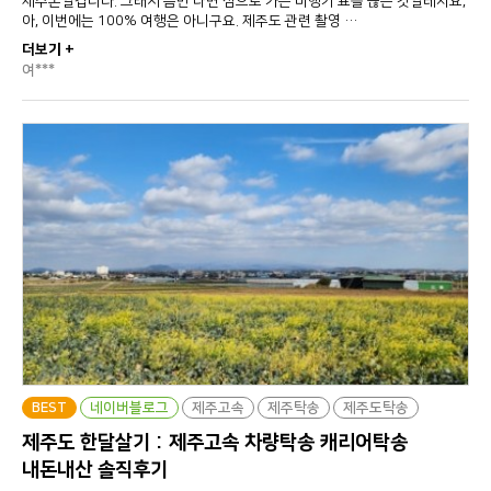
제주톤일겁니다. 그래서 틈만 나면 섬으로 가는 비행기 표를 끊는 것일테지요,
아, 이번에는 100% 여행은 아니구요. 제주도 관련 촬영 …
더보기 +
여***
BEST
네이버블로그
제주고속
제주탁송
제주도탁송
제주도 한달살기 : 제주고속 차량탁송 캐리어탁송
내돈내산 솔직후기