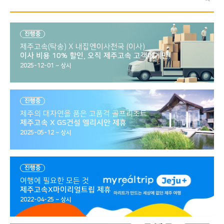
진행중
제주고속(탁송) X 내집엔이사천국 (이사)
이사 비용 10% 할인, 오직 제주고속 고객에게만!
2025-12-01 ~ 상시
진행중
제주의 대자연을 품은 고품격 골프리조트
제주고속 X GS건설 엘리시안 제휴
2025-05-12 ~ 상시
진행중
여행에 필요한 모든 것
제주고속X마이리얼트립 제휴
2022-04-25 ~ 상시