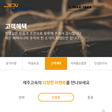
1644-1844
고객혜택
한결같은 믿음과 조언으로 응원해 주셔서 감사합니다.
작은 혜택이나마 추억의 한 조각이 되셨으면 합니다.
공지사항
탁송요금
고객혜택
자주묻는질문
안심연구소
제주고속의
다양한 이벤트
를 만나보세요
전체
진행중
종료