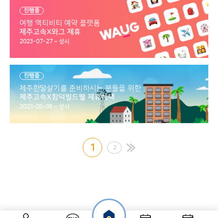
진행중
여행 액티비티 예약 플랫폼
제주고속X와그 제휴
2023-07-27 ~ 상시
진행중
제주한달살기를 준비하시는 분들을 위한
제주고속X함덕빌드웰 제휴혜택
2023-05-08 ~ 상시
1
2